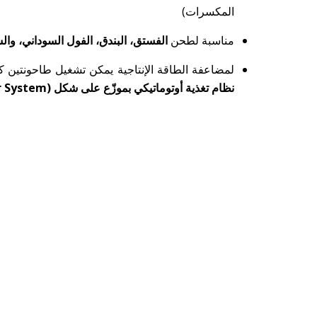
المكسرات)
مناسبة لطحن
الفستق، البندق، الفول السوداني، وا
لمضاعفة الطاقة الإنتاجية يمكن تشغيل طاحونتين كب
نظام تغذية أوتوماتيكي بموزّع على شكل Y (Y Diverter System)