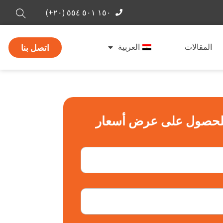
١٥٠ ٥٠١ ٥٥٤ (٢٠+)
اتصل بنا
المقالات
العربية
 للحصول على عرض أسعار